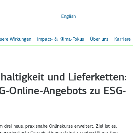
Zum
Hauptinhalt
English
sere Wirkungen
Impact- & Klima-Fokus
Über uns
Karriere
altigkeit und Lieferketten:
G-Online-Angebots zu ESG-
drei neue, praxisnahe Onlinekurse erweitert. Ziel ist es,
ngsorientierte Organisationen dabei zu unterstützen, ihre