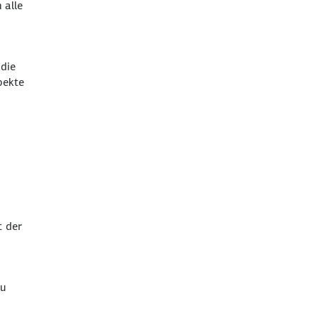
 alle
 die
pekte
t der
zu