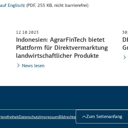
uf Englisch)
(PDF, 255 KB, nicht barrierefrei)
12.10.2023
30
Indonesien: AgrarFinTech bietet
D
Plattform für Direktvermarktung
G
landwirtschaftlicher Produkte
News lesen
Zum Seitenanfang
ierefreiheit
Datenschutz
Impressum
Bildrechte