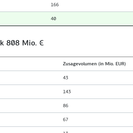
166
40
ik 808 Mio. €
Zusagevolumen (in Mio. EUR)
43
143
86
67