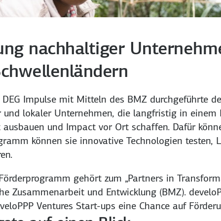
ung nachhaltiger Unternehme
Schwellenländern
t DEG Impulse mit Mitteln des BMZ durchgeführte d
und lokaler Unternehmen, die langfristig in einem 
eit ausbauen und Impact vor Ort schaffen. Dafür kön
amm können sie innovative Technologien testen, Li
en.
e Förderprogramm gehört zum „Partners in Transform
che Zusammenarbeit und Entwicklung (BMZ). develoPPP
eloPPP Ventures Start-ups eine Chance auf Förderu