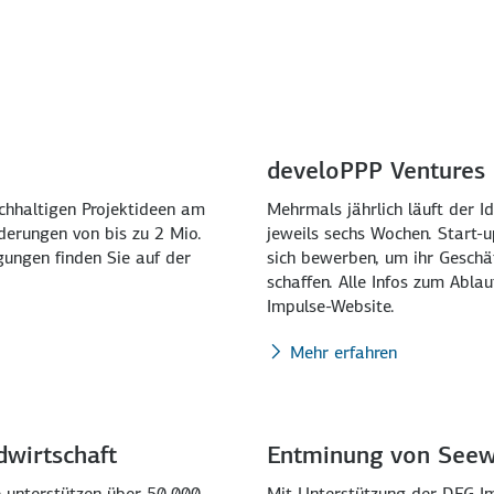
develoPPP Ventures
chhaltigen Projektideen am
Mehrmals jährlich läuft der I
erungen von bis zu 2 Mio.
jeweils sechs Wochen. Start-
gungen finden Sie auf der
sich bewerben, um ihr Geschä
schaffen. Alle Infos zum Abla
Impulse-Website.
Mehr erfahren
dwirtschaft
Entminung von Seew
e unterstützen über 50.000
Mit Unterstützung der DEG I